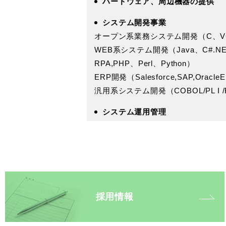
ハードウェア、周辺機器の提供
システム開発事業
オープン系業務システム開発（
C
、
V
WEB
系システム開発（
Java
、
C#.N
RPA,
PHP
、
Perl
、
Python
）
ERP開発（Salesforce,SAP,OracleE
汎用系システム開発（
COBOL/PL I 
システム運用管理
採用情報