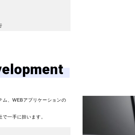
行
velopment
テム、
WEB
アプリケーションの
社で一手に担います。